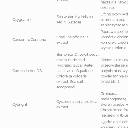
naprawia. Wyg
osłonkę.
Lifting skóry wo
Sea water, Hydrolyzed
Cityguard +
ochrona przed
Algin, Sucrose
zanieczyszczen
Poprawa spójno
Corallina officinalis
komórek, dotlen
Concentre Coralline
extract
komórek. Ujędrn
wyszczuplanie.
Bentonite, Olive oil decyl
esters, Citric acid,
Składnik o dział
Hydrated silica, Water,
przeciwstarzen
Corneosticker DS
Lactic acid, Squalene,
natychmiast wy
Chlorella vulgaris
powierzchnię s
extract, Sea salt,
(efekt blur).
Tocopherol
Zmniejsza
melanogenezę, 
Cystoseira tamariscifolia
Cybright
skórę i przebarw
extract
Chroni przed ś
niebieskim (blue
Ujędrnianie, oc
kolagenu, dział