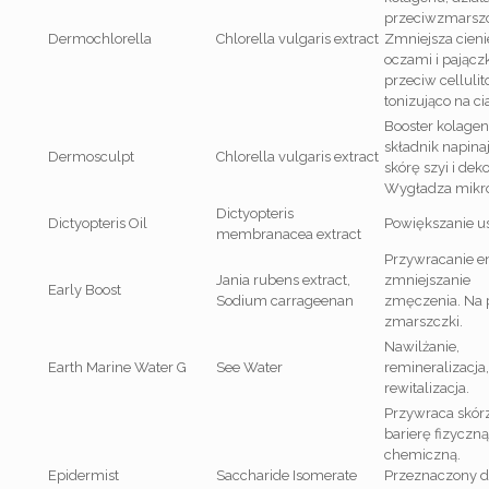
przeciwzmarsz
Dermochlorella
Chlorella vulgaris extract
Zmniejsza cieni
oczami i pajączk
przeciw cellulit
tonizująco na ci
Booster kolagen
składnik napina
Dermosculpt
Chlorella vulgaris extract
skórę szyi i deko
Wygładza mikro
Dictyopteris
Dictyopteris Oil
Powiększanie ust
membranacea extract
Przywracanie ene
Jania rubens extract,
zmniejszanie
Early Boost
Sodium carrageenan
zmęczenia. Na 
zmarszczki.
Nawilżanie,
Earth Marine Water G
See Water
remineralizacja,
rewitalizacja.
Przywraca skór
barierę fizyczną
chemiczną.
Epidermist
Saccharide Isomerate
Przeznaczony d