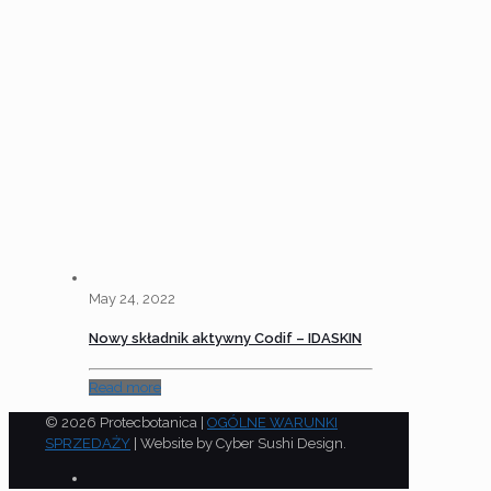
May 24, 2022
Nowy składnik aktywny Codif – IDASKIN
Read more
© 2026 Protecbotanica |
OGÓLNE WARUNKI
SPRZEDAŻY
| Website by Cyber Sushi Design.