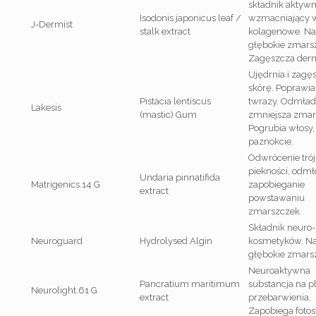
składnik aktyw
Isodonis japonicus leaf /
wzmacniający 
J-Dermist
stalk extract
kolagenowe. Na
głębokie zmarsz
Zagęszcza der
Ujędrnia i zagę
skórę. Poprawia
Pistacia lentiscus
twrazy. Odmład
Lakesis
(mastic) Gum
zmniejsza zmar
Pogrubia włosy, 
paznokcie.
Odwrócenie trój
piekności, odmł
Undaria pinnatifida
Matrigenics.14 G
zapobieganie
extract
powstawaniu
zmarszczek.
Składnik neuro-
Neuroguard
Hydrolysed Algin
kosmetyków. N
głębokie zmarsz
Neuroaktywna
Pancratium maritimum
substancja na p
Neurolight.61 G
extract
przebarwienia.
Zapobiega fotos