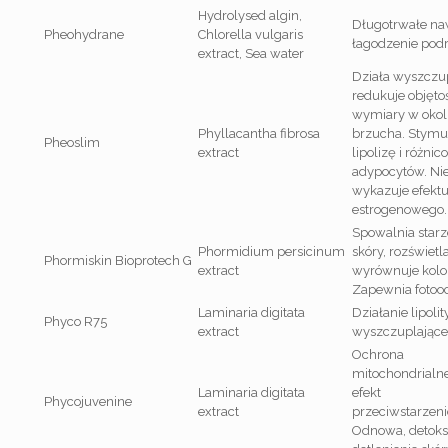
Hydrolysed algin,
Długotrwałe naw
Pheohydrane
Chlorella vulgaris
łagodzenie podr
extract, Sea water
Działa wyszczup
redukuje objętoś
wymiary w okol
Phyllacantha fibrosa
brzucha. Stymu
Pheoslim
extract
lipolizę i różni
adypocytów. Ni
wykazuje efekt
estrogenowego.
Spowalnia starz
Phormidium persicinum
skóry, rozświetla
Phormiskin Bioprotech G
extract
wyrównuje kolor
Zapewnia fotoo
Laminaria digitata
Działanie lipolit
Phyco R75
extract
wyszczuplające
Ochrona
mitochondrialn
Laminaria digitata
efekt
Phycojuvenine
extract
przeciwstarzen
Odnowa, detoksy