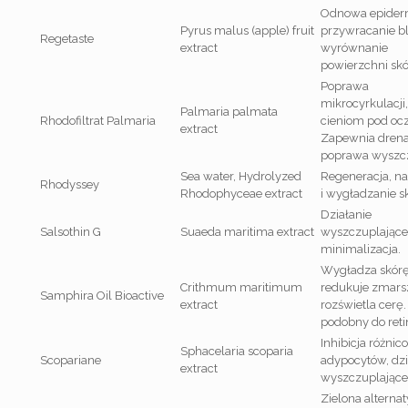
Odnowa epider
Pyrus malus (apple) fruit
przywracanie bl
Regetaste
extract
wyrównanie
powierzchni skó
Poprawa
mikrocyrkulacji
Palmaria palmata
Rhodofiltrat Palmaria
cieniom pod oc
extract
Zapewnia drena
poprawa wyszcz
Sea water, Hydrolyzed
Regeneracja, na
Rhodyssey
Rhodophyceae extract
i wygładzanie sk
Działanie
Salsothin G
Suaeda maritima extract
wyszczuplające
minimalizacja.
Wygładza skórę
Crithmum maritimum
redukuje zmarsz
Samphira Oil Bioactive
extract
rozświetla cerę.
podobny do reti
Inhibicja różnic
Sphacelaria scoparia
Scopariane
adypocytów, dzi
extract
wyszczuplające
Zielona alterna