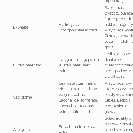
regeneracja.
Substancja
wyszczuplająca,
figurę przed sk
Hydrolyzed
hektycznego try
B-Shape
rhodophyceae extract
Przywraca kontu
Zmniejsza work
oczami - efekt j
godz.
Inhibicja lipoge
Polygonum fagopyrum
działanie
Buckwheat Wax
(Buckwheat) seed
przeciwobrzęk
extract
worki pod oczam
wokół oczu.
Sea water, Laminaria
Przywraca rów
digitata extract, Chlorella
skóry głowy i r
vulgaris extrac,
efekty wywołan
Capibiome
Saccharide isomerate,
łupież. Łagodzi
Lavandula stoechas
podrażnienia na
extract, Citric acid
głowy.
Składnik aktyw
włosów, chroni 
Furcellaria lumbricalis
Capiguard
przed stresem i 
extract