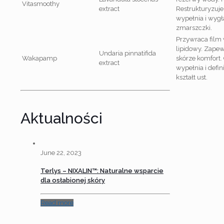
Vitasmoothy
extract
Restrukturyzuje
wypełnia i wyg
zmarszczki.
Przywraca film
lipidowy. Zape
Undaria pinnatifida
Wakapamp
skórze komfort.
extract
wypełnia i defin
kształt ust.
Aktualności
June 22, 2023
Terlys – NIXALIN™: Naturalne wsparcie
dla osłabionej skóry
Read more