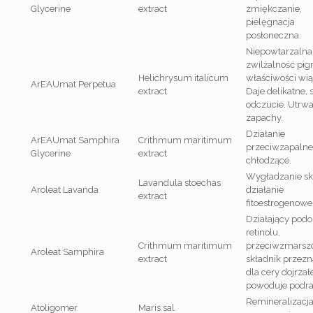
Glycerine
extract
zmiękczanie,
pielęgnacja
posłoneczna.
Niepowtarzalna
zwilżalność pi
Helichrysum italicum
właściwości wią
ArEAUmat Perpetua
extract
Daje delikatne,
odczucie. Utrwa
zapachy.
Działanie
ArEAUmat Samphira
Crithmum maritimum
przeciwzapalne 
Glycerine
extract
chłodzące.
Wygładzanie sk
Lavandula stoechas
Aroleat Lavanda
działanie
extract
fitoestrogenowe
Działający podo
retinolu,
Crithmum maritimum
przeciwzmarsz
Aroleat Samphira
extract
składnik przez
dla cery dojrzałe
powoduje podra
Remineralizacja
Atoligomer
Maris sal