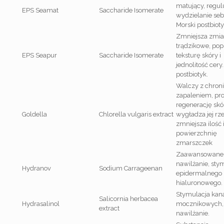
matujący, regul
EPS Seamat
Saccharide Isomerate
wydzielanie se
Morski postbioty
Zmniejsza zmi
trądzikowe, pop
EPS Seapur
Saccharide Isomerate
teksturę skóry i
jednolitość cery
postbiotyk.
Walczy z chro
zapaleniem, pr
regenerację skó
Goldella
Chlorella vulgaris extract
wygładza jej rz
zmniejsza ilość 
powierzchnię
zmarszczek
Zaawansowane
nawilżanie, sty
Hydranov
Sodium Carrageenan
epidermalnego
hialuronowego.
Stymulacja kan
Salicornia herbacea
Hydrasalinol
mocznikowych, 
extract
nawilżanie.