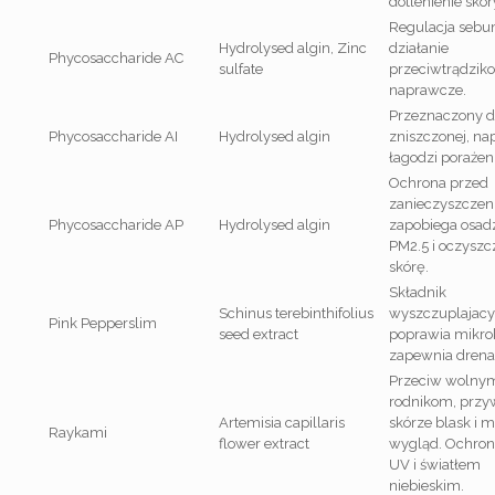
dotlenienie skór
Regulacja sebu
Hydrolysed algin, Zinc
działanie
Phycosaccharide AC
sulfate
przeciwtrądziko
naprawcze.
Przeznaczony d
Phycosaccharide AI
Hydrolysed algin
zniszczonej, nap
łagodzi porażeni
Ochrona przed
zanieczyszczen
Phycosaccharide AP
Hydrolysed algin
zapobiega osadz
PM2.5 i oczyszc
skórę.
Składnik
Schinus terebinthifolius
wyszczuplajacy
Pink Pepperslim
seed extract
poprawia mikrok
zapewnia drena
Przeciw wolny
rodnikom, przy
Artemisia capillaris
skórze blask i 
Raykami
flower extract
wygląd. Ochron
UV i światłem
niebieskim.