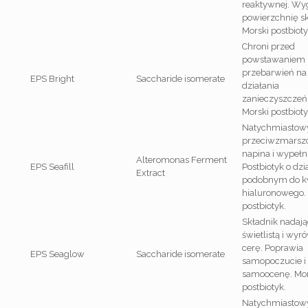
reaktywnej. Wy
powierzchnię sk
Morski postbioty
Chroni przed
powstawaniem 
przebarwień na
EPS Bright
Saccharide isomerate
działania
zanieczyszczeń 
Morski postbioty
Natychmiastowy
przeciwzmarsz
napina i wypełni
Alteromonas Ferment
EPS Seafill
Postbiotyk o dzi
Extract
podobnym do 
hialuronowego.
postbiotyk.
Składnik nadaj
świetlistą i wy
cerę. Poprawia
EPS Seaglow
Saccharide isomerate
samopoczucie i
samoocenę. Mor
postbiotyk.
Natychmiastowy