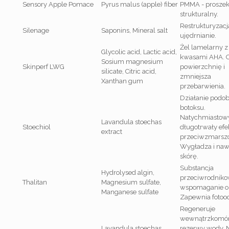
Sensory Apple Pomace
Pyrus malus (apple) fiber
PMMA - prosze
strukturalny.
Restrukturyzacja
Silenage
Saponins, Mineral salt
ujędrnianie.
Żel lamelarny z
Glycolic acid, Lactic acid,
kwasami AHA. 
Sosium magnesium
Skinperf LWG
powierzchnię i
silicate, Citric acid,
zmniejsza
Xanthan gum
przebarwienia.
Działanie podo
botoksu.
Natychmiastowy
Lavandula stoechas
Stoechiol
długotrwały efe
extract
przeciwzmarsz
Wygładza i naw
skórę.
Substancja
Hydrolysed algin,
przeciwrodniko
Thalitan
Magnesium sulfate,
wspomaganie op
Manganese sulfate
Zapewnia fotoo
Regeneruje
wewnątrzkomó
Lavandula stoechas
rezerwy wody. 