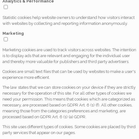
Analytics & Performance
Statistic cookies help website owners to understand how visitors interact
with websites by collecting and reporting information anonymously.
Marketing
Marketing cookies are used to track visitors across websites. The intention
is to display ads that are relevant and engaging for the individual user
and thereby more valuable for publishers and third party advertisers.
Cookies are small text files that can be used by websites to make a user's
experience more efficient.
The law states that we can store cookies on your device if they are strictly
necessary for the operation of this site. For all other types of cookies we
need your permission. This means that cookies which are categorized as
necessary, are processed based on GDPR Art. 6 (1) (f). All other cookies,
meaning those from the categories preferences and marketing, are
processed based on GDPR Art. 6 (1) (a) GDPR.
This site uses different types of cookies. Some cookies are placed by third
party services that appear on our pages.